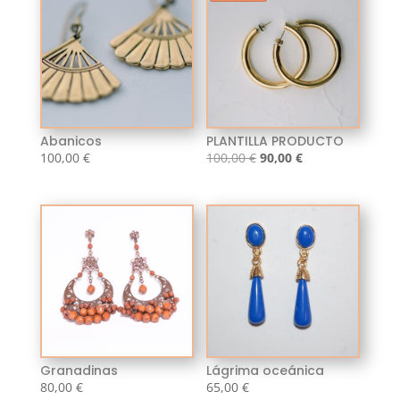
100,00 €.
90,00 €.
Abanicos
PLANTILLA PRODUCTO
El
El
100,00
€
100,00
€
90,00
€
precio
precio
original
actual
era:
es:
100,00 €.
90,00 €.
Granadinas
Lágrima oceánica
80,00
€
65,00
€