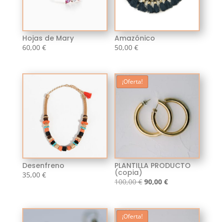
Hojas de Mary
Amazónico
60,00
€
50,00
€
¡Oferta!
Desenfreno
PLANTILLA PRODUCTO
(copia)
35,00
€
El
El
100,00
€
90,00
€
precio
precio
original
actual
era:
es:
¡Oferta!