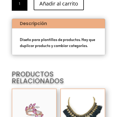
era:
es:
Añadir al carrito
Margarita
100,00 €.
90,00 €.
cantidad
Descripción
Diseño para plantillas de productos. Hay que
duplicar producto y cambiar categorías.
PRODUCTOS
RELACIONADOS