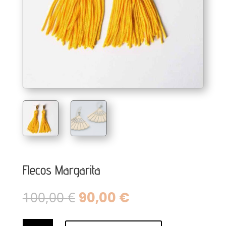
Flecos Margarita
El
El
100,00
€
90,00
€
precio
precio
original
actual
Flecos